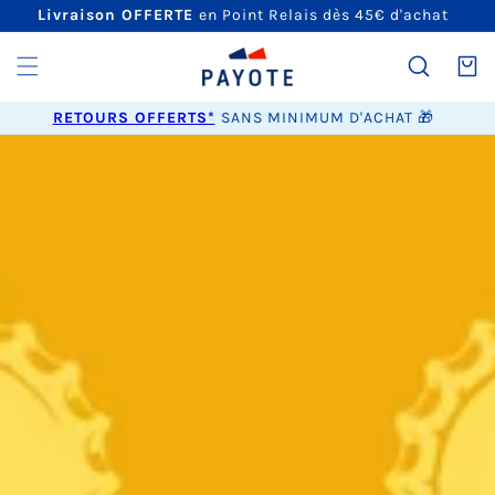
ET
Livraison OFFERTE
en Point Relais dès 45€ d'achat
PASSER
AU
CONTENU
Panier
RETOURS OFFERTS*
SANS MINIMUM D'ACHAT 🎁