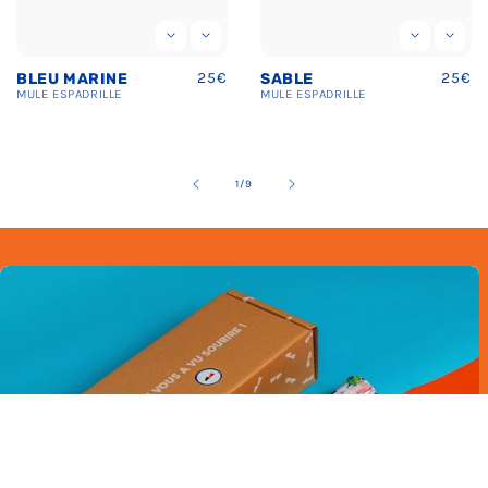
Prix
25€
Prix
25€
SABLE
BEIGE
uel
habituel
habit
MULE
ESPADRILLE
MULE
ESPADRILLE
de
2
/
9