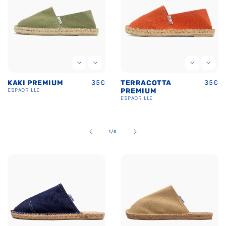
Prix
35€
Prix
35€
TERRACOTTA
BLEU MARINE
uel
habituel
habit
PREMIUM
PREMIUM
ESPADRILLE
ESPADRILLE
de
2
/
6